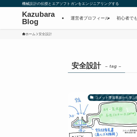
機械設計の伝授とエアソフトガンをエンジニアリングする
Kazubara
運営者プロフィール
初心者で
Blog
ホーム
安全設計
安全設計
– tag –
コメット墜落事故から学ぶ