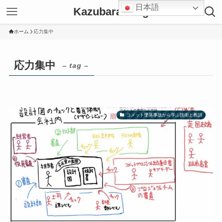
日本語
Kazubara Blog
ホーム
応力集中
応力集中
– tag –
コメット墜落事故から学ぶ技術と教訓