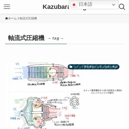
日本語
Kazubara Blog
ホーム
軸流式圧縮機
軸流式圧縮機
– tag –
コメット墜落事故から学ぶ技術と教訓