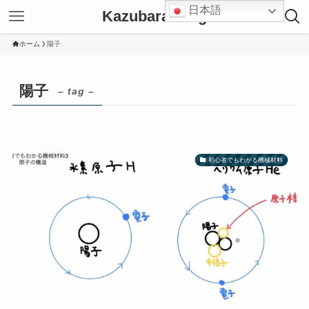
日本語
Kazubara Blog
ホーム
陽子
陽子
– tag –
初心者でもわかる機械材料