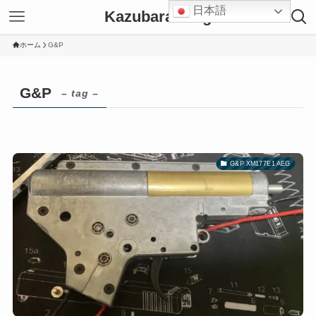
日本語
Kazubara Blog
ホーム
G&P
G&P
– tag –
G&P XM177E1 AEG