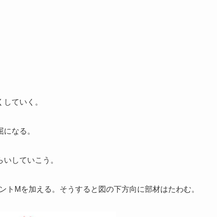
くしていく。
屈になる。
らいしていこう。
メントMを加える。そうすると図の下方向に部材はたわむ。