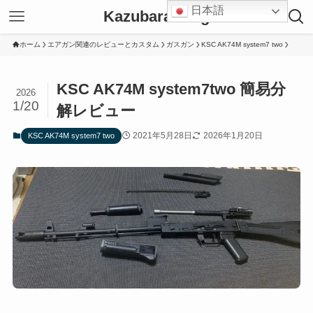
日本語
Kazubara Blog
ホーム
エアガン関連のレビューとカスタム
ガスガン
KSC AK74M system7 two
KSC AK74M system7two 簡易分
2026
1/20
解レビュー
2021年5月28日
2026年1月20日
KSC AK74M system7 two