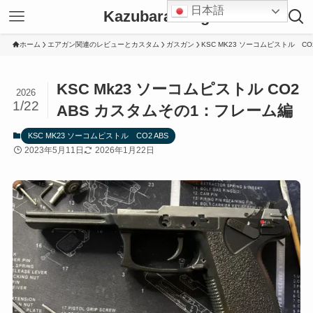
日本語
Kazubara Blog
ホーム
エアガン関連のレビューとカスタム
ガスガン
KSC MK23 ソーコムピストル CO2
KSC Mk23 ソーコムピストル CO2
2026
1/22
ABS カスタムその1：フレーム編
KSC MK23 ソーコムピストル CO2 ABS
2023年5月11日
2026年1月22日